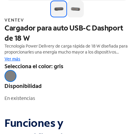
VENTEV
Cargador para auto USB-C Dashport
de 18 W
Tecnología Power Delivery de carga rápida de 18 W diseñada para
proporcionarles una energía mucho mayor a los dispositivos
compatibles que la carga estándar. Conexión de carga USB-C.
Ver más
Carga rápida de dispositivos de Apple, Google y algunos
Selecciona el color: gris
dispositivos Android. La tecnología de carga escalable carga
dispositivos que van desde relojes inteligentes hasta laptops.
Detecta el dispositivo conectado para determinar la cantidad
Disponibilidad
correcta de energía que se debe proporcionar antes de enviar
demasiada.
En existencias
Funciones y