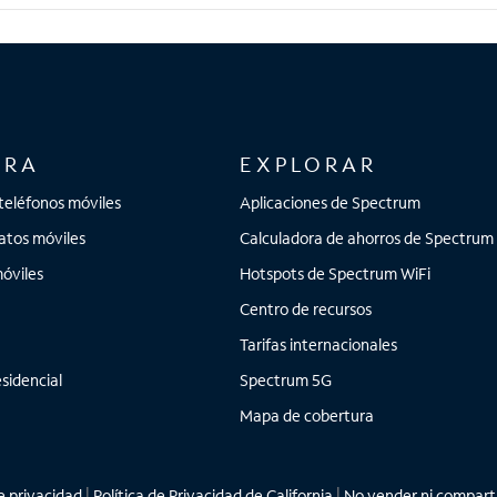
ORA
EXPLORAR
teléfonos móviles
Aplicaciones de Spectrum
atos móviles
Calculadora de ahorros de Spectrum
óviles
Hotspots de Spectrum WiFi
Centro de recursos
Tarifas internacionales
sidencial
Spectrum 5G
Mapa de cobertura
 privacidad
|
Política de Privacidad de California
|
No vender ni comparti