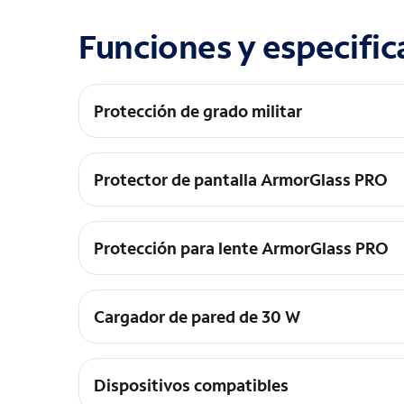
Funciones y especific
Protección de grado militar
Fabricado con silicona que absorbe los impacto
MagSafe y la carga inalámbrica Qi.
Protector de pantalla ArmorGlass PRO
El protector de pantalla de vidrio templado cuen
incluye una bandeja de alineación para una aplic
Protección para lente ArmorGlass PRO
Protección diaria contra marcas y rayones para
mientras su diseño ultradelgado no sobresaldrá
Cargador de pared de 30 W
El minicargador de pared USB-C PD de 30 W es
dispositivos compatibles con USB-C hasta cuatr
Dispositivos compatibles