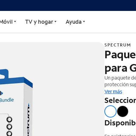
 en 1 Spectrum para Gala
Móvil
TV y hogar
Ayuda
SPECTRUM
Paquet
para 
Un paquete de
protección sup
ARMORGlass, e
Ver más
de alimentaci
Seleccion
accesorios es
Galaxy. Disfru
Disponib