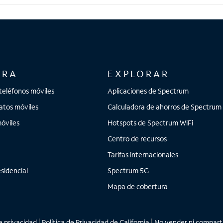
ORA
EXPLORAR
teléfonos móviles
Aplicaciones de Spectrum
atos móviles
Calculadora de ahorros de Spectrum
óviles
Hotspots de Spectrum WiFi
Centro de recursos
Tarifas internacionales
sidencial
Spectrum 5G
Mapa de cobertura
 privacidad
|
Política de Privacidad de California
|
No vender ni comparti