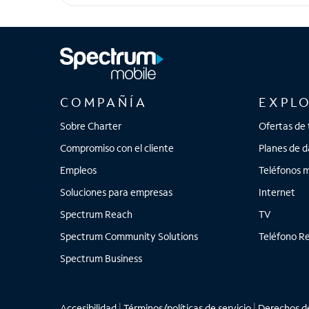
motorola edge - 2025
COMPAÑÍA
EXPL
Sobre Charter
Ofertas de 
Compromiso con el cliente
Planes de d
Empleos
Teléfonos m
Soluciones para empresas
Internet
Spectrum Reach
TV
Spectrum Community Solutions
Teléfono Re
Spectrum Business
Accesibilidad
|
Términos/políticas de servicio
|
Derechos de