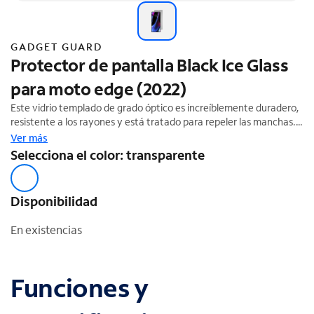
GADGET GUARD
Protector de pantalla Black Ice Glass
para moto edge (2022)
Este vidrio templado de grado óptico es increíblemente duradero,
resistente a los rayones y está tratado para repeler las manchas.
Cada capa del vidrio templado de Black Ice está formulada para
Ver más
proporcionarle a tu dispositivo una protección de pantalla
Selecciona el color: transparente
superior.
Disponibilidad
En existencias
Funciones y