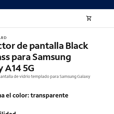
ass para Samsung Galaxy 
ARD
tor de pantalla Black
lass para Samsung
y A14 5G
pantalla de vidrio templado para Samsung Galaxy
a el color: transparente
ilidad