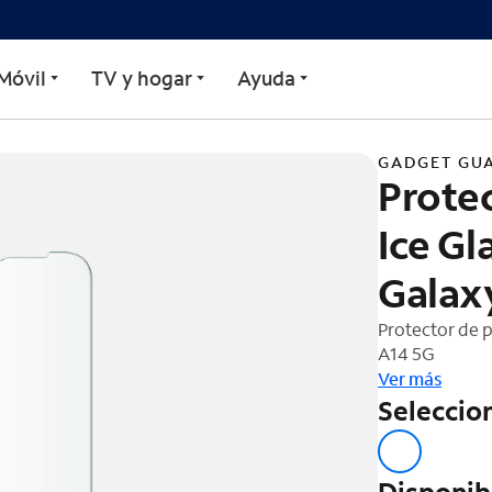
adget Guard Black Ice Gl
Móvil
TV y hogar
Ayuda
GADGET GU
Protec
Ice G
Galax
Protector de 
A14 5G
Ver más
Seleccion
Disponib