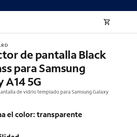
ass para Samsung Galaxy 
ARD
tor de pantalla Black
lass para Samsung
y A14 5G
pantalla de vidrio templado para Samsung Galaxy
a el color: transparente
ilidad