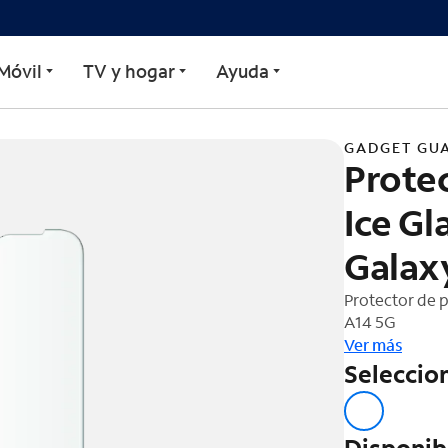
adget Guard Black Ice Gl
Móvil
TV y hogar
Ayuda
GADGET GU
Protec
Ice G
Galax
Protector de 
A14 5G
Ver más
Seleccion
Disponib