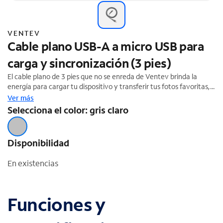
VENTEV
Cable plano USB-A a micro USB para
carga y sincronización (3 pies)
El cable plano de 3 pies que no se enreda de Ventev brinda la
energía para cargar tu dispositivo y transferir tus fotos favoritas,
música y más. Admite hasta 10.5 W (5 V, 2.1 A). Garantía limitada
Ver más
de por vida.
Selecciona el color: gris claro
Disponibilidad
En existencias
Funciones y