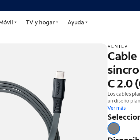
esync, USB-C a USB-C, 2.
Móvil
TV y hogar
Ayuda
VENTEV
Cable 
sincr
C 2.0 
Los cables pla
un diseño pla
El cable está 
Ver más
roturas. Garan
Seleccion
Disponib