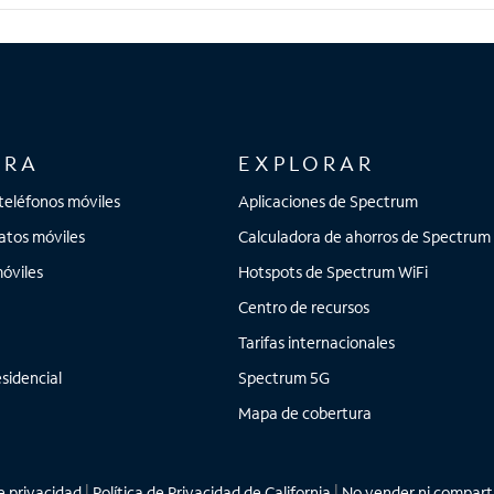
to g play, moto g stylus 5G, Galaxy A02s, Galaxy A12, Galaxy A
Galaxy S20+ 5G, Galaxy S21 5G, Galaxy S21+ 5G, Galaxy S21 Ul
ORA
EXPLORAR
teléfonos móviles
Aplicaciones de Spectrum
atos móviles
Calculadora de ahorros de Spectrum
óviles
Hotspots de Spectrum WiFi
Centro de recursos
Tarifas internacionales
sidencial
Spectrum 5G
Mapa de cobertura
 privacidad
|
Política de Privacidad de California
|
No vender ni comparti