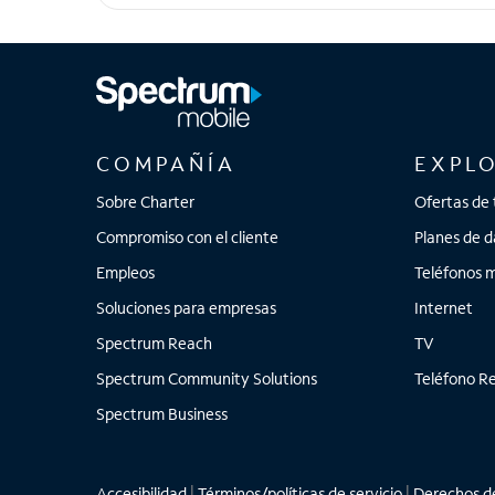
iPad Pro de 11", iPad Pro de 12.9", Stylo 6, mo
5G, Galaxy S20 FE 5G UW, Galaxy S20 Ultra 5G, 
COMPAÑÍA
EXPL
Sobre Charter
Ofertas de 
Compromiso con el cliente
Planes de d
Empleos
Teléfonos m
Soluciones para empresas
Internet
Spectrum Reach
TV
Spectrum Community Solutions
Teléfono Re
Spectrum Business
Accesibilidad
|
Términos/políticas de servicio
|
Derechos de