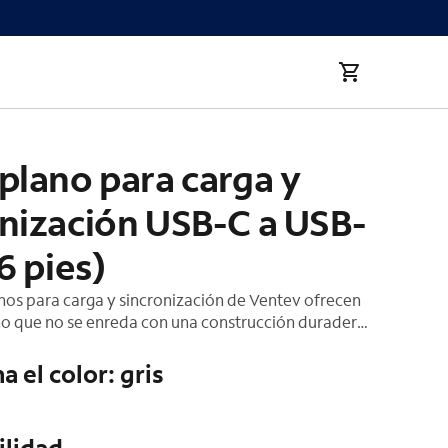
0 (6 ft)
plano para carga y
onización USB-C a USB-
(6 pies)
nos para carga y sincronización de Ventev ofrecen
no que no se enreda con una construcción duradera.
confeccionado con protector reforzado para resistir
tía limitada de por vida
a el color: gris
ilidad