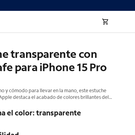
hone 15 Pro Max
he transparente con
fe para iPhone 15 Pro
no y cómodo para llevar en la mano, este estuche
pple destaca el acabado de colores brillantes del
 Max y brinda protección adicional. Elaborado con
 policarbonato ópticamente transparente y
a el color: transparente
xibles, el estuche calza perfectamente sobre los
cilitar su uso. En la superficie, se ha aplicado un
resistente a los rayones tanto en el interior como en
ilidad