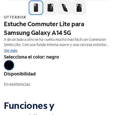
OTTERBOX
Estuche Commuter Lite para
Samsung Galaxy A14 5G
Ir de un lado a otro se ha vuelto mucho más fácil con Commuter
Series Lite. Con una funda interna suave y una carcasa exterior
rígida, Commuter Series Lite mantiene tu teléfono a salvo de las
Ver más
caídas y rayones diarios. Commuter Series Lite protege tu
Selecciona el color: negro
teléfono gracias a un perfil delgado, que permite guardarlo y
sacarlo de los bolsillos con facilidad. Y te da la confianza para
aprovechar al máximo cada momento.
Disponibilidad
En existencias
Funciones y