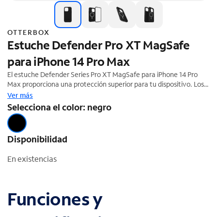
OTTERBOX
Estuche Defender Pro XT MagSafe
para iPhone 14 Pro Max
El estuche Defender Series Pro XT MagSafe para iPhone 14 Pro
Max proporciona una protección superior para tu dispositivo. Los
imanes integrados se conectan con los cargadores y accesorios
Ver más
MagSafe. El estuche delgado y resistente incorpora un
Selecciona el color: negro
componente antimicrobiano que ayuda a inhibir la proliferación
microbiana y a proteger el exterior contra muchas bacterias
comunes.
Disponibilidad
En existencias
Funciones y