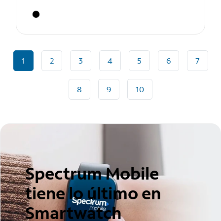
1
2
3
4
5
6
7
8
9
10
Spectrum Mobile
tiene lo último en
Smartwatch