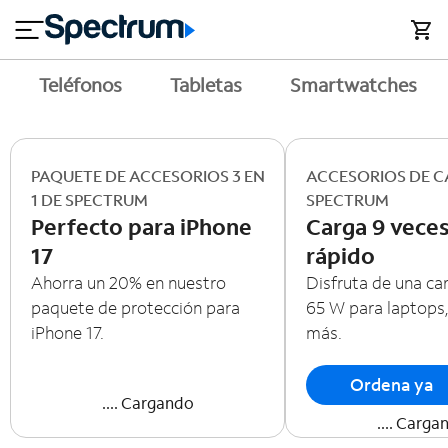
en
si
I
close
cia
n
n
l
e
t
s
e
Teléfonos
Tabletas
Smartwatches
s
r
n
M
e
ó
T
t
vi
V
PAQUETE DE ACCESORIOS 3 EN
ACCESORIOS DE C
l
y
1 DE SPECTRUM
SPECTRUM
Perfecto para iPhone
Carga 9 vece
h
o
17
rápido
A
g
Ahorra un 20% en nuestro
Disfruta de una ca
y
a
paquete de protección para
65 W para laptops,
u
r
d
iPhone 17.
más.
a
Ordena ya
.... Cargando
.... Carga