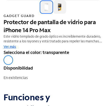
GADGET GUARD
Protector de pantalla de vidrio para
iPhone 14 Pro Max
Este vidrio templado de grado óptico es increíblemente duradero,
resistente a los rayones y está tratado para repeler las manchas.
Cada capa del vidrio templado de Black Ice está formulada para
Ver más
proporcionarle a tu dispositivo una protección de pantalla
Selecciona el color: transparente
superior.
Disponibilidad
En existencias
Funciones y