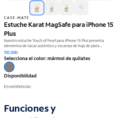
CASE-MATE
Estuche Karat MagSafe para iPhone 15
Plus
Nuestro estuche Touch of Pearl para iPhone 15 Plus presenta
elementos de nácar auténtico y escamas de hoja de plata
recubiertas de resina transparente. No hay dos estuches iguales,
Ver más
así que tendrás en tus manos una pieza única. Este estuche
Selecciona el color: mármol de quilates
también incluye imanes integrados que te permiten conectarlo al
cargador y a accesorios MagSafe con facilidad, para obtener la
experiencia de carga inalámbrica más rápida.
Disponibilidad
En existencias
Funciones y