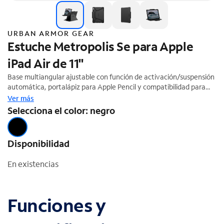
URBAN ARMOR GEAR
Estuche Metropolis Se para Apple
iPad Air de 11"
Base multiangular ajustable con función de activación/suspensión
automática, portalápiz para Apple Pencil y compatibilidad para
enlazarlo/cargarlo. Probado para entornos médicos (el estuche de
Ver más
UAG se puede higienizar con toallitas y desinfectantes de grado
Selecciona el color: negro
médico repetidamente sin alterar su integridad). No es compatible
con Smart Keyboard ni Magic Keyboard
Disponibilidad
En existencias
Funciones y