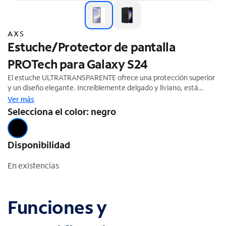
AXS
Estuche/Protector de pantalla
PROTech para Galaxy S24
El estuche ULTRATRANSPARENTE ofrece una protección superior
y un diseño elegante. Increíblemente delgado y liviano, está
hecho de gel de caucho de silicona suave de alta calidad que es
Ver más
cómodo para llevar en la mano. Su diseño transparente cristalino
Selecciona el color: negro
tiene una característica anti-UV que deja ver perfectamente el
teléfono que está debajo. La silicona absorbe los impactos cuando
tu teléfono se cae o se golpea accidentalmente y lo protege
Disponibilidad
contra rayones. Incluye protector de pantalla.
En existencias
Funciones y