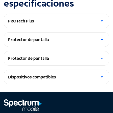
especificaciones
PROTech Plus
Resiste caídas de hasta 10 pies
Protector de pantalla
Resistencia a los rayones y dureza 9H
Protector de pantalla
Recubrimiento resistente a huellas dactilares y
contaminantes
Dispositivos compatibles
Galaxy S24