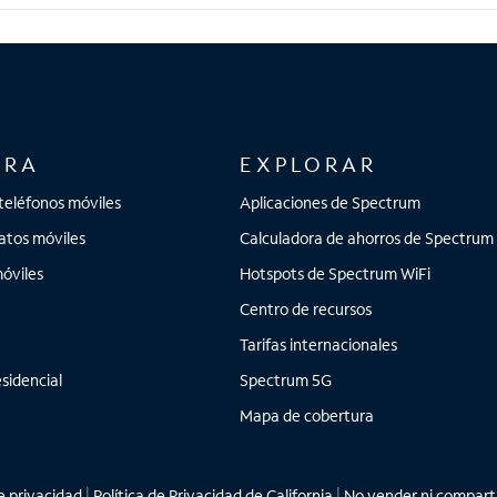
ORA
EXPLORAR
teléfonos móviles
Aplicaciones de Spectrum
atos móviles
Calculadora de ahorros de Spectrum
óviles
Hotspots de Spectrum WiFi
Centro de recursos
Tarifas internacionales
sidencial
Spectrum 5G
Mapa de cobertura
 privacidad
|
Política de Privacidad de California
|
No vender ni comparti