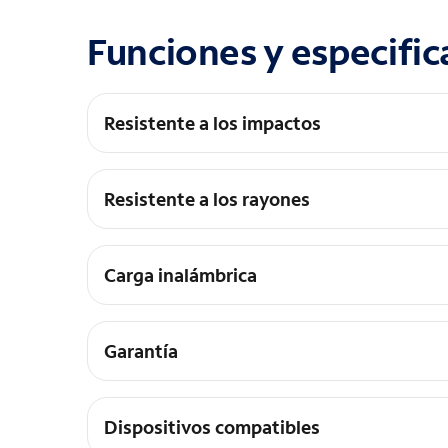
Funciones y especific
Resistente a los impactos
DROP+ | 3 veces la misma cantidad de caídas qu
Resistente a los rayones
Los bordes elevados mantienen la pantalla aleja
Carga inalámbrica
Admite bases de carga inalámbrica
Garantía
Garantía limitada de por vida y atención al clien
Dispositivos compatibles