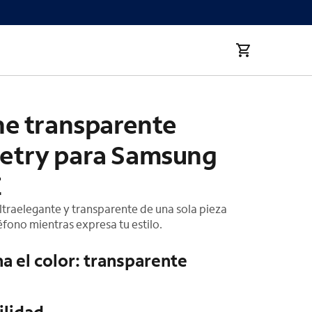
Samsung S23 FE
he transparente
try para Samsung
E
ltraelegante y transparente de una sola pieza
éfono mientras expresa tu estilo.
a el color: transparente
ilidad