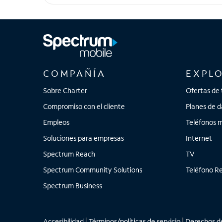
Galaxy S23 FE
COMPAÑÍA
EXPL
Sobre Charter
Ofertas de 
Compromiso con el cliente
Planes de d
Empleos
Teléfonos m
Soluciones para empresas
Internet
Spectrum Reach
TV
Spectrum Community Solutions
Teléfono Re
Spectrum Business
Accesibilidad
|
Términos/políticas de servicio
|
Derechos de