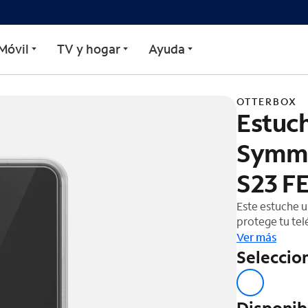
try, transparente para 
Móvil
TV y hogar
Ayuda
OTTERBOX
Estuc
Symme
S23 F
Este estuche u
protege tu tel
Ver más
Seleccion
Disponib