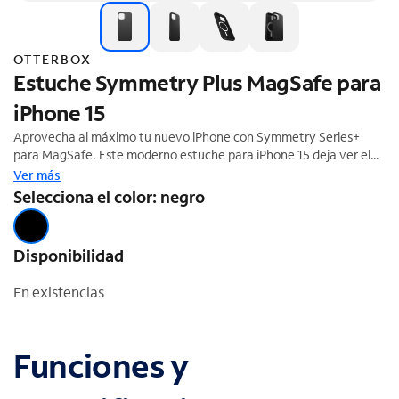
OTTERBOX
Estuche Symmetry Plus MagSafe para
iPhone 15
Aprovecha al máximo tu nuevo iPhone con Symmetry Series+
para MagSafe. Este moderno estuche para iPhone 15 deja ver el
elegante diseño del teléfono y está desarrollado para una
Ver más
interacción perfecta con MagSafe. Todos los botones,
Selecciona el color: negro
características y funciones de tu teléfono se pueden usar sin
problemas, mientras que la protección duradera lo protege contra
caídas, golpes y traspiés. Y el diseño en una pieza es fácil de
Disponibilidad
colocar.
En existencias
Funciones y