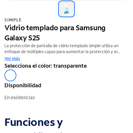
SIMPLE
Vidrio templado para Samsung
Galaxy S25
La protección de pantalla de vidrio templado simple utiliza un
enfoque de múltiples capas para aumentar la protección y el
rendimiento de tu dispositivo. La capa de vidrio templado absorbe
Ver más
el impacto y lo distribuye hacia afuera y lejos de la pantalla del
Selecciona el color: transparente
dispositivo. Nuestro acabado suave y ultradeslizante y nuestro
adhesivo de silicona premium facilitan la instalación. Este
producto viene con una bandeja de autoinstalación para una fácil
Disponibilidad
aplicación que garantiza que no se hagan burbujas en la pantalla.
En existencias
Funciones y