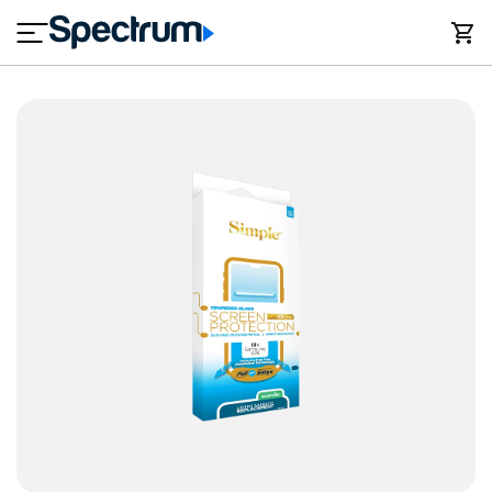
en
si
I
Vidrio templado simple para Sam
close
cia
n
n
l
e
t
s
e
s
r
n
M
e
ó
T
t
vi
V
l
y
h
o
A
g
y
a
u
r
d
a