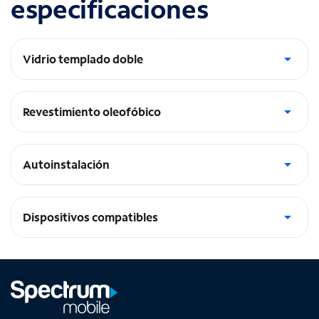
especificaciones
Vidrio templado doble
Nuestro vidrio templado se somete a un doble templado
para obtener la máxima resistencia y flexibilidad
Revestimiento oleofóbico
Nuestro vidrio templado está revestido para que sea
superliso y no queden marcadas las huellas dactilares
Autoinstalación
Nuestros vidrios prácticamente se alinean y se instalan por sí
solos
Dispositivos compatibles
Galaxy S26