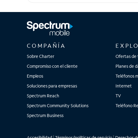
Galaxy Z Flip7
COMPAÑÍA
EXPL
Sobre Charter
Ofertas de 
Compromiso con el cliente
Planes de d
Empleos
Teléfonos m
Soluciones para empresas
Internet
Spectrum Reach
TV
Spectrum Community Solutions
Teléfono Re
Spectrum Business
Accesibilidad
|
Términos/políticas de servicio
|
Derechos de