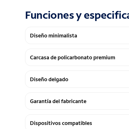
Funciones y especific
Diseño minimalista
Cobertura delgada y liviana
Carcasa de policarbonato premium
Protección diaria contra rayones con revestimi
Diseño delgado
Conserva su forma ergonómica y tamaño para b
Garantía del fabricante
Limitada de por vida
Dispositivos compatibles