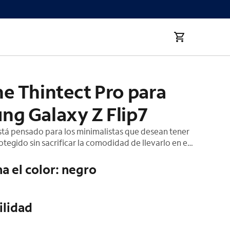
 Z Flip7
e Thintect Pro para
ng Galaxy Z Flip7
stá pensado para los minimalistas que desean tener
otegido sin sacrificar la comodidad de llevarlo en el
tect Pro está fabricado con policarbonato (PC)
aterial ultraliviano que no aporta volumen
a el color: negro
os los botones quedan accesibles y el estuche
sación al tacto muy similar a la del teléfono original.
seño delgado de tu teléfono con Thintect Pro.
ilidad