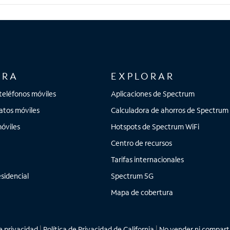
ORA
EXPLORAR
teléfonos móviles
Aplicaciones de Spectrum
atos móviles
Calculadora de ahorros de Spectrum
óviles
Hotspots de Spectrum WiFi
Centro de recursos
Tarifas internacionales
sidencial
Spectrum 5G
Mapa de cobertura
 privacidad
|
Política de Privacidad de California
|
No vender ni comparti