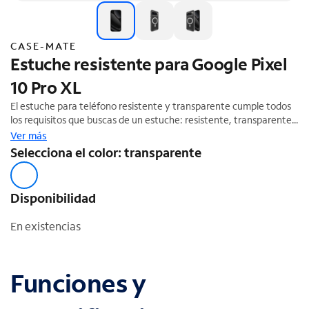
CASE-MATE
Estuche resistente para Google Pixel
10 Pro XL
El estuche para teléfono resistente y transparente cumple todos
los requisitos que buscas de un estuche: resistente, transparente
y diseñado para enamorarte día tras día. Sabemos lo mucho que
Ver más
cuidas tu teléfono, por eso queremos que te quedes tranquilo
Selecciona el color: transparente
porque está a salvo con la protección contra caídas de 12 pies.
Disponibilidad
En existencias
Funciones y