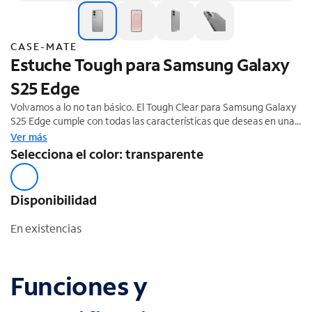
CASE-MATE
Estuche Tough para Samsung Galaxy
S25 Edge
Volvamos a lo no tan básico. El Tough Clear para Samsung Galaxy
S25 Edge cumple con todas las características que deseas en una
funda transparente: resistente, completamente transparente y
Ver más
hecha para disfrutar por mucho tiempo. Sabemos lo mucho que
Selecciona el color: transparente
cuidas tu teléfono, por eso queremos que te quedes tranquilo
porque está a salvo con la protección contra caídas de 12 pies.
Disponibilidad
En existencias
Funciones y