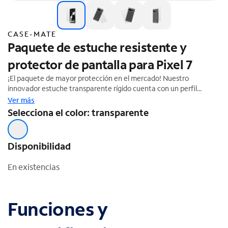
CASE-MATE
Paquete de estuche resistente y
protector de pantalla para Pixel 7
¡El paquete de mayor protección en el mercado! Nuestro
innovador estuche transparente rígido cuenta con un perfil
delgado con una protección contra caídas de 10 pies.
Ver más
Características de construcción reforzada, esquinas amortiguadas
Selecciona el color: transparente
y laterales flexibles y suaves. El estuche rígido ultratransparente
te permite exhibir el dispositivo y, a la vez, evitar las marcas por
huellas digitales. Agrega un protector de pantalla de TPU hecho
Disponibilidad
de un polímero reforzado extremadamente duradero. Este
protector de pantalla proporciona una protección contra impactos
En existencias
y rayones imbatible, una resolución ultranítida y una mejor
sensibilidad táctil; y también cuenta con un perfil
extremadamente delgado
Funciones y