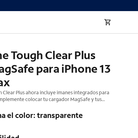
 para iPhone 13 Pro Max
e Tough Clear Plus
agSafe para iPhone 13
ax
 Clear Plus ahora incluye imanes integrados para
mplemente colocar tu cargador MagSafe y tus
ra una experiencia de carga inalámbrica más rápida.
ar Plus, tienes todo lo que deseas en un solo
a el color: transparente
ilidad