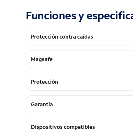
Funciones y especific
Protección contra caídas
Protección contra caídas de 15 pies
Magsafe
Imanes integrados, funciona con imanes
Protección
Protección antimicrobiana
Garantía
Garantía de por vida
Dispositivos compatibles