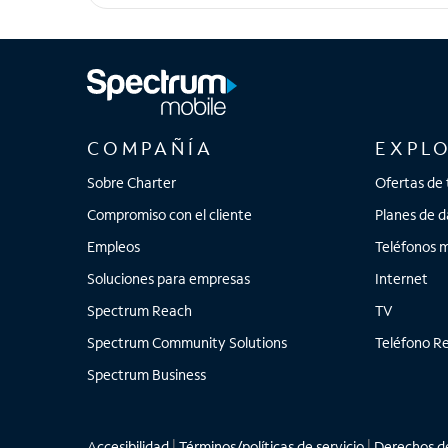
iPhone 13 Pro Max
COMPAÑÍA
EXPL
Sobre Charter
Ofertas de 
Compromiso con el cliente
Planes de d
Empleos
Teléfonos m
Soluciones para empresas
Internet
Spectrum Reach
TV
Spectrum Community Solutions
Teléfono Re
Spectrum Business
Accesibilidad
|
Términos/políticas de servicio
|
Derechos de