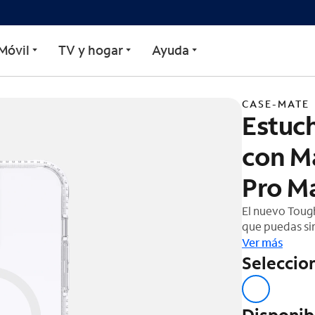
 Clear Plus con MagSafe
Móvil
TV y hogar
Ayuda
CASE-MATE
Estuch
con M
Pro M
El nuevo Tough
que puedas si
accesorios pa
Ver más
¡Con Tough Cle
Seleccion
estuche!
Disponib