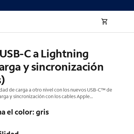
 USB-C a Lightning
arga y sincronización
s)
idad de carga a otro nivel con los nuevos USB-C™ de
rga y sincronización con los cables Apple
stos cables son compatibles con los cargadores más
ercado; proporcionan una carga mucho más veloz
a el color: gris
e la caja y garantizan que tu dispositivo esté siempre
sto para usar. Este cable plano que no se enreda es
eal para los dispositivos Apple, ya que proporciona
ilidad