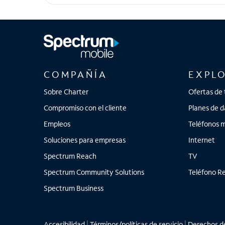
iPhone 11 Pro, iPhone 11 Pro Max, iPhone 11, iP
COMPAÑÍA
EXPL
Sobre Charter
Ofertas de 
Compromiso con el cliente
Planes de d
Empleos
Teléfonos m
Soluciones para empresas
Internet
Spectrum Reach
TV
Spectrum Community Solutions
Teléfono Re
Spectrum Business
Accesibilidad
|
Términos/políticas de servicio
|
Derechos de