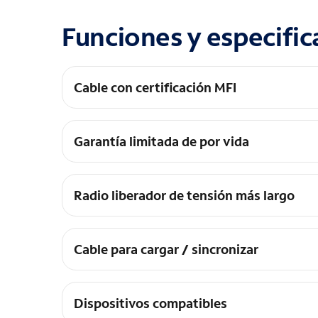
Funciones y especific
Cable con certificación MFI
Certificación MFi de seguridad y compatibilida
Garantía limitada de por vida
La garantía de Ventev certifica que nuestros p
Radio liberador de tensión más largo
Radio liberador de tensión más largo: los cabl
Cable para cargar / sincronizar
Sincroniza música y fotos desde/hacia tu lapto
Dispositivos compatibles