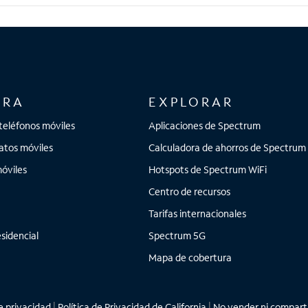
hone XS, iPhone XS Max, iPhone XR, iPhone X, iPhone 8, iPhone 8
ORA
EXPLORAR
teléfonos móviles
Aplicaciones de Spectrum
atos móviles
Calculadora de ahorros de Spectrum
óviles
Hotspots de Spectrum WiFi
Centro de recursos
Tarifas internacionales
sidencial
Spectrum 5G
Mapa de cobertura
 privacidad
|
Política de Privacidad de California
|
No vender ni comparti