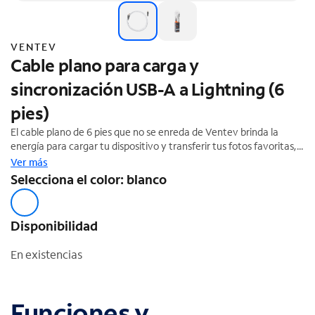
VENTEV
Cable plano para carga y
sincronización USB-A a Lightning (6
pies)
El cable plano de 6 pies que no se enreda de Ventev brinda la
energía para cargar tu dispositivo y transferir tus fotos favoritas,
música y más. Admite hasta 12 W (5 V, 2.4 A). Cumple con las
Ver más
normas MFi. Garantía limitada de por vida.
Selecciona el color: blanco
Disponibilidad
En existencias
Funciones y