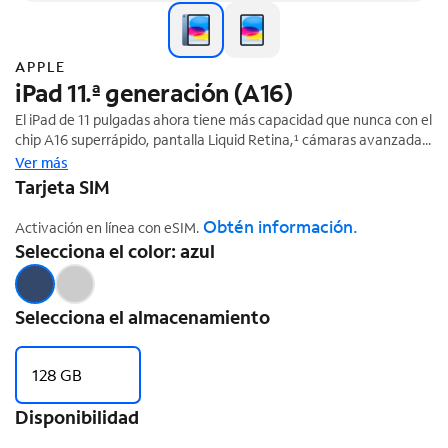
APPLE
iPad 11.ª generación (A16)
El iPad de 11 pulgadas ahora tiene más capacidad que nunca con el
chip A16 superrápido, pantalla Liquid Retina,¹ cámaras avanzadas,
WiFi rápido 6 y 5G,² conector USB-C y cuatro hermosos colores. El
Ver más
iPad ofrece una forma potente de crear, mantenerte conectado y
Tarjeta SIM
hacer tus actividades; todo por un precio sorprendentemente
‡
económico.
Obtén información.
Activación en línea con eSIM.
Selecciona el color: azul
Selecciona el almacenamiento
128 GB
Disponibilidad