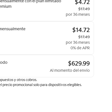
$4.72
ensualmente con el plan Ilimitado
remium
Precio original
$17.49
por 36 meses
$14.72
mensualmente
Precio original
$17.49
por 36 meses
0% de APR
$629.99
todo
Al momento del envío
puestos y otros cobros.
 el precio promocional solo para dispositivos elegibles.