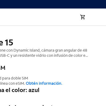
e 15
iene con Dynamic Island, cámara gran angular de 48
SB-C y un resistente vidrio con infusión de color en
‡
aluminio.
IM
 para doble SIM
Obtén información.
línea con eSIM.
a el color: azul