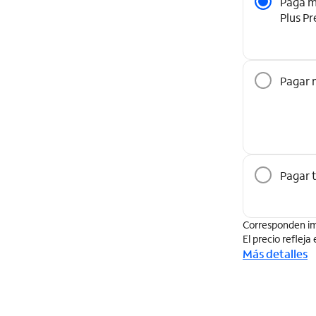
Paga m
Plus P
Pagar 
Pagar 
Corresponden im
El precio refleja
Más detalles