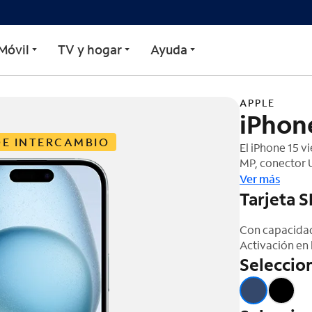
Móvil
TV y hogar
Ayuda
APPLE
iPhon
DE INTERCAMBIO
El iPhone 15 v
MP, conector U
un diseño de 
Ver más
Tarjeta S
Con capacidad
Activación en 
Seleccion