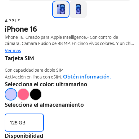
APPLE
iPhone 16
iPhone 16. Creado para Apple Intelligence.¹ Con control de
cámara. Cámara Fusion de 48 MP. En cinco vivos colores. Y un chip
‡
A18.
Con Spectrum Mobile y la nueva y épica serie 16 de iPhone,
Ver más
obtendrás el teléfono más rápido con velocidades aún mayores
Tarjeta SIM
§
con Speed Boost de Spectrum.
Con capacidad para doble SIM
Obtén información.
Activación en línea con eSIM.
Selecciona el color: ultramarino
Selecciona el almacenamiento
128 GB
Disponibilidad