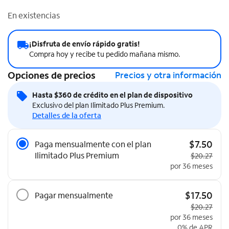
En existencias
¡Disfruta de envío rápido gratis!
Compra hoy y recibe tu pedido mañana mismo.
Opciones de precios
Precios y otra información
Hasta $360 de crédito en el plan de dispositivo
Exclusivo del plan Ilimitado Plus Premium.
Detalles de la oferta
Opciones de precios
$7.50
Paga mensualmente con el plan
Ilimitado Plus Premium
Precio origi
$20.27
por 36 meses
$17.50
Pagar mensualmente
Precio origi
$20.27
por 36 meses
0% de APR