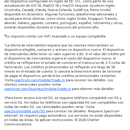
del dispositivo configurado en inglés de EE. UU., como parte de una
actualización de iOS 18, iPadOS 18 y macOS Sequoia. Ayuda en inglés
(Australia, Canadá, Irlanda, Nueva Zelanda, Sudáfrica, Reino Unido)
disponible en diciembre. Algunas funciones, plataformas adicionales y
ayuda para otros idiomas, como chino, inglés (India, Singapur), francés,
alemán, italiano, japonés, coreano, portugués, español, vietnamita y otros,
estarán disponibles durante el transcurso del próximo año.
§
Es requisito contar con WiFi Avanzado y un equipo compatible.
*La oferta de intercambio requiere que los clientes intercambien un
dispositivo elegible, compren y activen un dispositivo nuevo. El dispositivo
de intercambio debe tener un valor superior a $0. Si el valor del crédito por
el dispositivo de intercambio supera el costo del dispositivo nuevo, el
crédito se reflejará en el estado de cuenta en el transcurso de 2-3 ciclos de
facturación. Los créditos promocionales se reflejarán a lo largo de 36
meses en el estado de cuenta. Si cancela la línea móvil antes de terminar
de pagar el dispositivo, perderá los créditos promocionales restantes.
Visita
spectrum.com/mobile/trade-in
para conocer los detalles. Los
clientes comerciales pueden visitar
spectrum.com/business/mobile/trade-in
para obtener más detalles
‡Para tener acceso a la red 5G, se requiere teléfono compatible con 5G y
servicio 5G. No todos los teléfonos con capacidad 5G son compatibles con
todas las redes 5G. Las velocidades pueden variar. Visita
spectrummobile.com/5G
para conocer los detalles. Requiere Spectrum
Internet. Se requiere pago automático. Los servicios no están disponibles
en todas las áreas. Se aplican restricciones. © 2026 Charter
Communications.