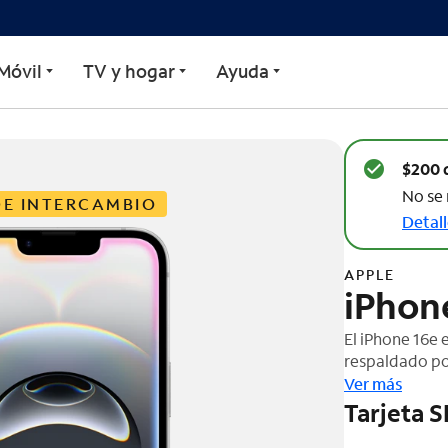
Móvil
TV y hogar
Ayuda
$200 
No se 
DE INTERCAMBIO
Detall
APPLE
iPhon
El iPhone 16e 
respaldado por
resolución con
Ver más
batería de gr
Tarjeta S
de texto, nav