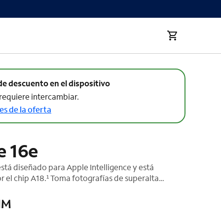
de descuento en el dispositivo
requiere intercambiar.
es de la oferta
e 16e
está diseñado para Apple Intelligence y está
 el chip A18.¹ Toma fotografías de superalta
 la cámara 48 MP Fusion. Y con la duración de la
an tamaño, tienes más tiempo para enviar mensajes
IM
‡
egar y más.