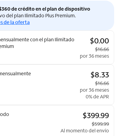
360 de crédito en el plan de dispositivo
vo del plan Ilimitado Plus Premium.
s de la oferta
de precios
$0.00
ensualmente con el plan Ilimitado
remium
Precio original
$16.66
por 36 meses
$8.33
mensualmente
Precio original
$16.66
por 36 meses
0% de APR
$399.99
todo
Precio original
$599.99
Al momento del envío