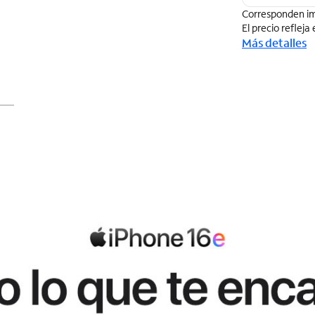
Corresponden im
El precio refleja
Más detalles