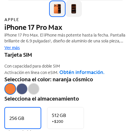
APPLE
iPhone 17 Pro Max
iPhone 17 Pro Max. El iPhone más potente hasta la fecha. Pantalla
brillante de 6.9 pulgadas¹, diseño de aluminio de una sola pieza,
chip A19 Pro, todas las cámaras traseras de 48 MP, y la mejor
Ver más
‡
duración de la batería.
Tarjeta SIM
Con capacidad para doble SIM
Obtén información.
Activación en línea con eSIM.
Selecciona el color: naranja cósmico
Selecciona el almacenamiento
512 GB
256 GB
+$200