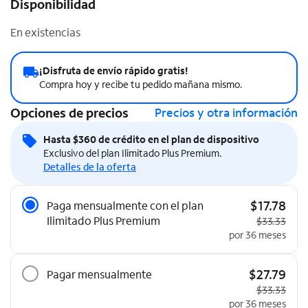
Disponibilidad
En existencias
¡Disfruta de envío rápido gratis!
Compra hoy y recibe tu pedido mañana mismo.
Opciones de precios
Precios y otra información
Hasta $360 de crédito en el plan de dispositivo
Exclusivo del plan Ilimitado Plus Premium.
Detalles de la oferta
Opciones de precios
$17.78
Paga mensualmente con el plan
Ilimitado Plus Premium
Precio origi
$33.33
por 36 meses
$27.79
Pagar mensualmente
Precio origi
$33.33
por 36 meses