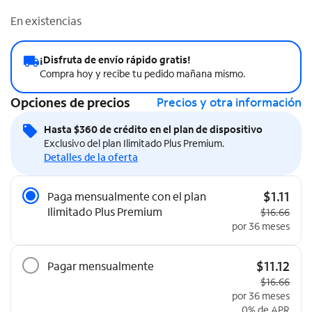
En existencias
¡Disfruta de envío rápido gratis!
Compra hoy y recibe tu pedido mañana mismo.
Opciones de precios
Precios y otra información
Hasta $360 de crédito en el plan de dispositivo
Exclusivo del plan Ilimitado Plus Premium.
Detalles de la oferta
Opciones de precios
$1.11
Paga mensualmente con el plan
Ilimitado Plus Premium
Precio origi
$16.66
por 36 meses
$11.12
Pagar mensualmente
Precio origi
$16.66
por 36 meses
0% de APR