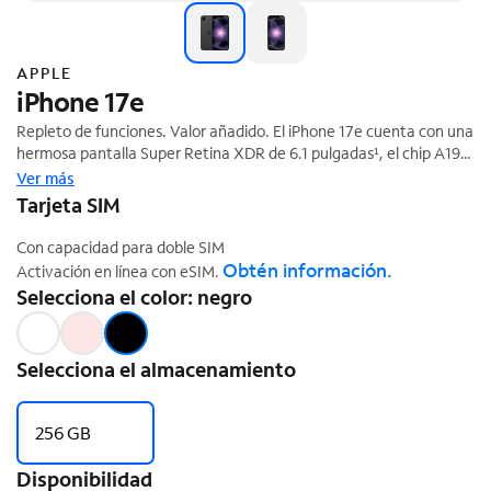
APPLE
iPhone 17e
Repleto de funciones. Valor añadido. El iPhone 17e cuenta con una
hermosa pantalla Super Retina XDR de 6.1 pulgadas¹, el chip A19
rápido y de gran capacidad, batería que dura un día completo², y
Ver más
‡
almacenamiento desde 256 GB.
Tarjeta SIM
Con capacidad para doble SIM
Obtén información.
Activación en línea con eSIM.
Selecciona el color: negro
Selecciona el almacenamiento
256 GB
Disponibilidad