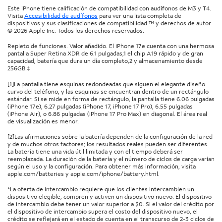
Este iPhone tiene calificación de compatibilidad con audífonos de M3 y T4.
Visita
Accesibilidad de audífonos
para ver una lista completa de
dispositivos y sus clasificaciones de compatibilidad.™ y derechos de autor
© 2026 Apple Inc. Todos los derechos reservados.
Repleto de funciones. Valor añadido. El iPhone 17e cuenta con una hermosa
pantalla Super Retina XDR de 6.1 pulgadas,1 el chip A19 rápido y de gran
capacidad, batería que dura un día completo,2 y almacenamiento desde
256GB.‡
[1]La pantalla tiene esquinas redondeadas que siguen el elegante diseño
curvo del teléfono, y las esquinas se encuentran dentro de un rectángulo
estándar. Si se mide en forma de rectángulo, la pantalla tiene 6.06 pulgadas
(iPhone 17e), 6.27 pulgadas (iPhone 17, iPhone 17 Pro), 6.55 pulgadas
(iPhone Air), o 6.86 pulgadas (iPhone 17 Pro Max) en diagonal. El área real
de visualización es menor.
[2]Las afirmaciones sobre la batería dependen de la configuración de la red
y de muchos otros factores; los resultados reales pueden ser diferentes.
La batería tiene una vida útil limitada y con el tiempo deberá ser
reemplazada. La duración de la batería y el número de ciclos de carga varían
según el uso y la configuración. Para obtener más información, visita
apple.com/batteries y apple.com/iphone/battery.html.
*La oferta de intercambio requiere que los clientes intercambien un
dispositivo elegible, compren y activen un dispositivo nuevo. El dispositivo
de intercambio debe tener un valor superior a $0. Si el valor del crédito por
el dispositivo de intercambio supera el costo del dispositivo nuevo, el
crédito se reflejará en el estado de cuenta en el transcurso de 2-3 ciclos de