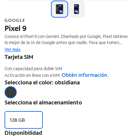
GOOGLE
Pixel 9
Conoce el Pixel 9 con Gemini. Diseñado por Google, Pixel obtiene
lo mejor de la IA de Google antes que nadie. Para que tomes
fotografías increíbles, realices ediciones como por arte de magia y
Ver más
te facilite todo lo que hagas mucho más. Pixel protege contra
Tarjeta SIM
spam y otras amenazas. Te ayuda en las emergencias.¹ Y está
‡
hecho para durar.
Con capacidad para doble SIM
Obtén información.
Activación en línea con eSIM.
Selecciona el color: obsidiana
Selecciona el almacenamiento
128 GB
Disponibilidad