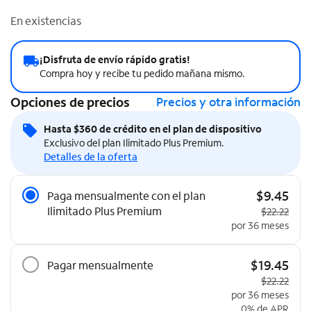
En existencias
¡Disfruta de envío rápido gratis!
Compra hoy y recibe tu pedido mañana mismo.
Opciones de precios
Precios y otra información
Hasta $360 de crédito en el plan de dispositivo
Exclusivo del plan Ilimitado Plus Premium.
Detalles de la oferta
Opciones de precios
$9.45
Paga mensualmente con el plan
Ilimitado Plus Premium
Precio origi
$22.22
por 36 meses
$19.45
Pagar mensualmente
Precio origi
$22.22
por 36 meses
0% de APR