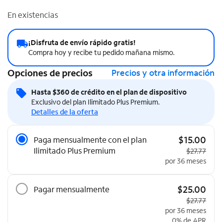
En existencias
¡Disfruta de envío rápido gratis!
Compra hoy y recibe tu pedido mañana mismo.
Opciones de precios
Precios y otra información
Hasta $360 de crédito en el plan de dispositivo
Exclusivo del plan Ilimitado Plus Premium.
Detalles de la oferta
Opciones de precios
$15.00
Paga mensualmente con el plan
Ilimitado Plus Premium
Precio origi
$27.77
por 36 meses
$25.00
Pagar mensualmente
Precio origi
$27.77
por 36 meses
0% de APR