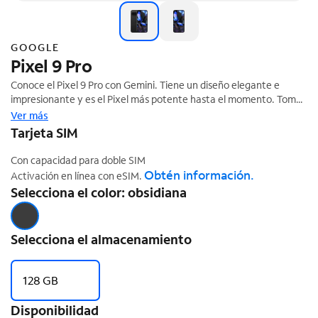
GOOGLE
Pixel 9 Pro
Conoce el Pixel 9 Pro con Gemini. Tiene un diseño elegante e
impresionante y es el Pixel más potente hasta el momento. Toma
fotografías y vídeos de nivel profesional con el sistema de cámara
Ver más
triple y edita como un experto. Y como está diseñado por Google,
Tarjeta SIM
‡
obtienes lo mejor de la IA de Google antes que nadie.
Con capacidad para doble SIM
Obtén información.
Activación en línea con eSIM.
Selecciona el color: obsidiana
Selecciona el almacenamiento
128 GB
Disponibilidad