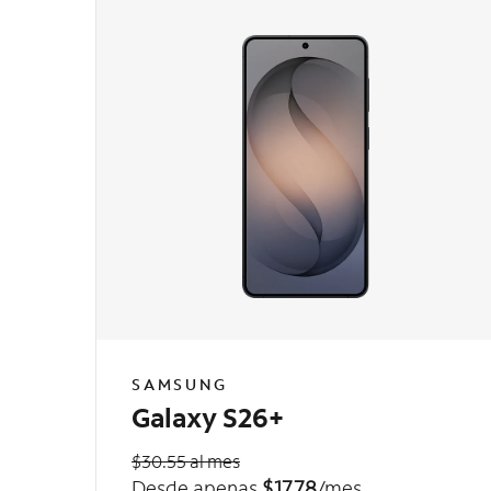
SAMSUNG
Galaxy S26+
$30.55 al mes
Desde apenas
$17.78
/mes