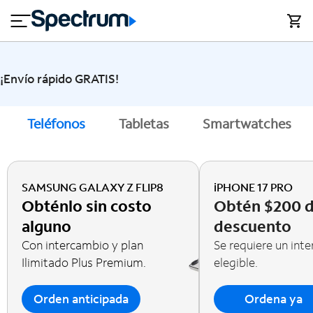
en
si
I
close
cia
n
n
l
e
t
s
e
s
r
¡Envío rápido GRATIS!
n
M
e
ó
T
Teléfonos
Tabletas
Smartwatches
t
vi
V
l
y
h
o
A
SAMSUNG GALAXY Z FLIP8
iPHONE 17 PRO
g
y
Obténlo sin costo
Obtén $200 
a
u
r
alguno
descuento
d
Con intercambio y plan
Se requiere un int
a
Ilimitado Plus Premium.
elegible.
Orden anticipada
Ordena ya