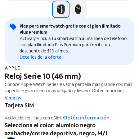
Plan para smartwatch gratis con el plan Ilimitado
Plus Premium
Activa y vincula tu smartwatch a una línea de teléfono
con plan Ilimitado Plus Premium para recibir un
descuento de $10 al mes.
Detalles de la oferta
APPLE
Reloj Serie 10 (46 mm)
Conoce Apple Watch Series 10. Una pantalla más grande con más
superficie y un diseño más delgado y liviano. Obtén funciones
avanzadas de salud y fitness con notificaciones de apnea del
Ver más
sueño¹, además de una carga más rápida.
Tarjeta SIM
Obtén información.
Activación en línea con eSIM.
Selecciona el color: aluminio negro
azabache/correa deportiva, negro, M/L