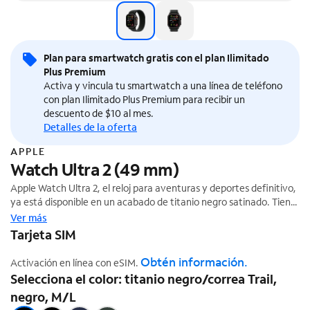
Plan para smartwatch gratis con el plan Ilimitado
Plus Premium
Activa y vincula tu smartwatch a una línea de teléfono
con plan Ilimitado Plus Premium para recibir un
descuento de $10 al mes.
Detalles de la oferta
APPLE
Watch Ultra 2 (49 mm)
Apple Watch Ultra 2, el reloj para aventuras y deportes definitivo,
ya está disponible en un acabado de titanio negro satinado. Tiene
una batería que dura varios días, GPS de precisión de doble
Ver más
frecuencia¹ y la pantalla más nítida de un Apple hasta ahora.
Tarjeta SIM
También tiene una carcasa de titanio duradera, cristal frontal de
zafiro y botón de Acción personalizable.
Obtén información.
Activación en línea con eSIM.
Selecciona el color: titanio negro/correa Trail,
negro, M/L