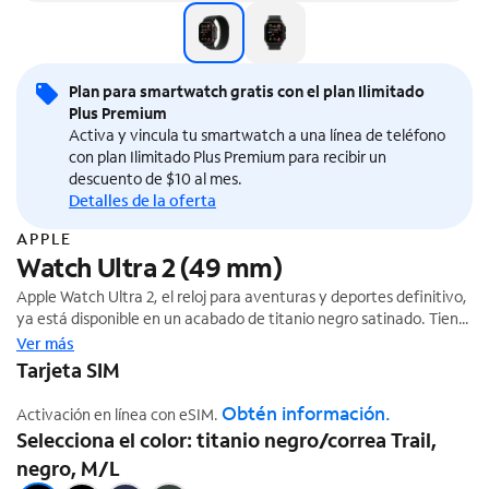
Plan para smartwatch gratis con el plan Ilimitado
Plus Premium
Activa y vincula tu smartwatch a una línea de teléfono
con plan Ilimitado Plus Premium para recibir un
descuento de $10 al mes.
Detalles de la oferta
APPLE
Watch Ultra 2 (49 mm)
Apple Watch Ultra 2, el reloj para aventuras y deportes definitivo,
ya está disponible en un acabado de titanio negro satinado. Tiene
una batería que dura varios días, GPS de precisión de doble
Ver más
frecuencia¹ y la pantalla más nítida de un Apple hasta ahora.
Tarjeta SIM
También tiene una carcasa de titanio duradera, cristal frontal de
zafiro y botón de Acción personalizable.
Obtén información.
Activación en línea con eSIM.
Selecciona el color: titanio negro/correa Trail,
negro, M/L