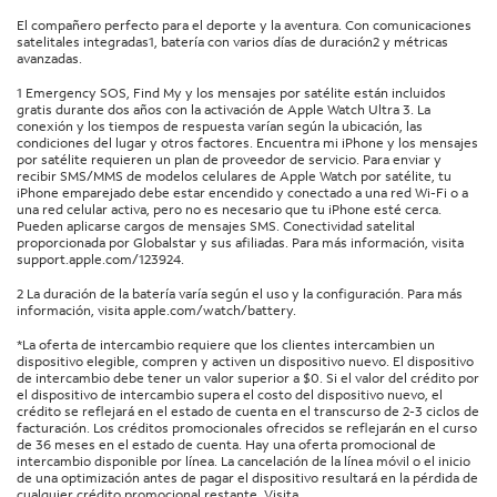
El compañero perfecto para el deporte y la aventura. Con comunicaciones
satelitales integradas1, batería con varios días de duración2 y métricas
avanzadas.
1 Emergency SOS, Find My y los mensajes por satélite están incluidos
gratis durante dos años con la activación de Apple Watch Ultra 3. La
conexión y los tiempos de respuesta varían según la ubicación, las
condiciones del lugar y otros factores. Encuentra mi iPhone y los mensajes
por satélite requieren un plan de proveedor de servicio. Para enviar y
recibir SMS/MMS de modelos celulares de Apple Watch por satélite, tu
iPhone emparejado debe estar encendido y conectado a una red Wi-Fi o a
una red celular activa, pero no es necesario que tu iPhone esté cerca.
Pueden aplicarse cargos de mensajes SMS. Conectividad satelital
proporcionada por Globalstar y sus afiliadas. Para más información, visita
support.apple.com/123924.
2 La duración de la batería varía según el uso y la configuración. Para más
información, visita apple.com/watch/battery.
*La oferta de intercambio requiere que los clientes intercambien un
dispositivo elegible, compren y activen un dispositivo nuevo. El dispositivo
de intercambio debe tener un valor superior a $0. Si el valor del crédito por
el dispositivo de intercambio supera el costo del dispositivo nuevo, el
crédito se reflejará en el estado de cuenta en el transcurso de 2-3 ciclos de
facturación. Los créditos promocionales ofrecidos se reflejarán en el curso
de 36 meses en el estado de cuenta. Hay una oferta promocional de
intercambio disponible por línea. La cancelación de la línea móvil o el inicio
de una optimización antes de pagar el dispositivo resultará en la pérdida de
cualquier crédito promocional restante. Visita