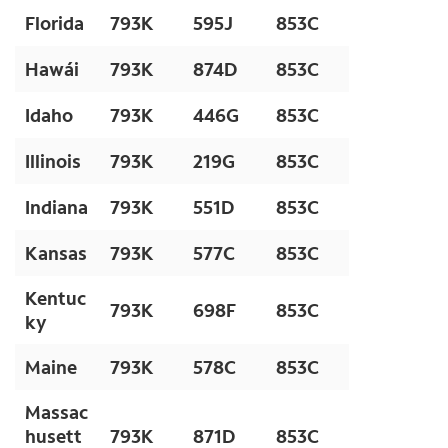
Florida
793K
595J
853C
Hawái
793K
874D
853C
Idaho
793K
446G
853C
Illinois
793K
219G
853C
Indiana
793K
551D
853C
Kansas
793K
577C
853C
Kentuc
793K
698F
853C
ky
Maine
793K
578C
853C
Massac
husett
793K
871D
853C