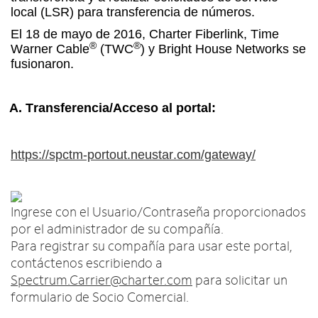
Intercambiar dispositivo
c
English
local (LSR) para transferencia de números.
o
MÓVIL
El 18 de mayo de 2016, Charter Fiberlink, Time
n
Contacta a Spectrum Mobile
®
®
Warner Cable
(TWC
) y Bright House Networks se
t
fusionaron.
Ayuda para Mobile
r
a
d
Encuentra una tienda
A. Transferencia/Acceso al portal:
a
s
e
https://spctm-portout.neustar.com/gateway/
n
l
a
l
Ingrese con el Usuario/Contraseña proporcionados
i
por el administrador de su compañía.
s
Para registrar su compañía para usar este portal,
t
contáctenos escribiendo a
a
Spectrum.Carrier@charter.com
para solicitar un
formulario de Socio Comercial.