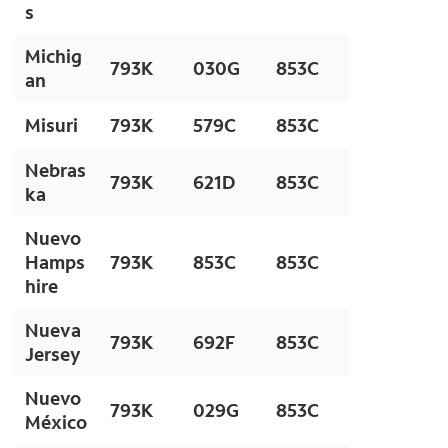
s
Michig
793K
030G
853C
an
Misuri
793K
579C
853C
Nebras
793K
621D
853C
ka
Nuevo
Hamps
793K
853C
853C
hire
Nueva
793K
692F
853C
Jersey
Nuevo
793K
029G
853C
México