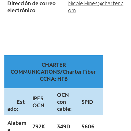
Dirección de correo
Nicole.Hines@charter.c
electrónico
om
CHARTER
COMMUNICATIONS/Charter Fiber
CCNA: HFB
OCN
IPES
Est
con
SPID
OCN
ado:
cable:
Alabam
792K
349D
5606
a