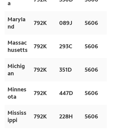
a
Maryla
792K
089J
5606
nd
Massac
792K
293C
5606
husetts
Michig
792K
351D
5606
an
Minnes
792K
447D
5606
ota
Mississ
792K
228H
5606
ippi