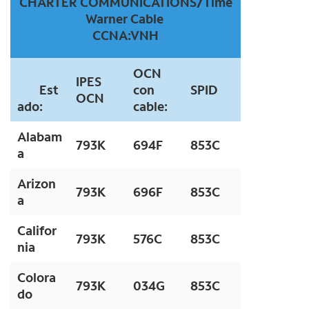
CHARTER COMMUNICATIONS/Time
Warner Cable
CCNA:VNH
OCN
IPES
Est
con
SPID
OCN
ado:
cable:
Alabam
793K
694F
853C
a
Arizon
793K
696F
853C
a
Califor
793K
576C
853C
nia
Colora
793K
034G
853C
do