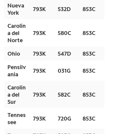
Nueva
793K
532D
853C
York
Carolin
a del
793K
580C
853C
Norte
Ohio
793K
547D
853C
Pensilv
793K
031G
853C
ania
Carolin
a del
793K
582C
853C
Sur
Tennes
793K
720G
853C
see