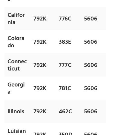
Califor
792K
776C
5606
nia
Colora
792K
383E
5606
do
Connec
792K
777C
5606
ticut
Georgi
792K
781C
5606
a
Illinois
792K
462C
5606
Luisian
792K
350D
5606