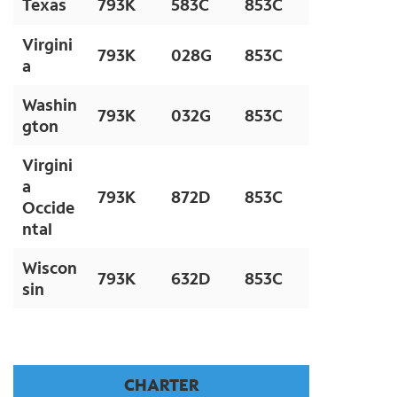
Texas
793K
583C
853C
Virgini
793K
028G
853C
a
Washin
793K
032G
853C
gton
Virgini
a
793K
872D
853C
Occide
ntal
Wiscon
793K
632D
853C
sin
CHARTER