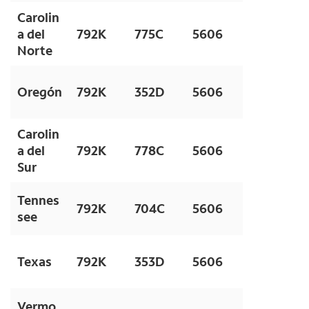
Carolin
a del
792K
775C
5606
Norte
Oregón
792K
352D
5606
Carolin
a del
792K
778C
5606
Sur
Tennes
792K
704C
5606
see
Texas
792K
353D
5606
Vermo