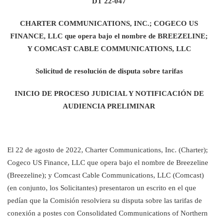
Intercambiar dispositivo
DT 22-047
c
English
o
MÓVIL
n
CHARTER COMMUNICATIONS, INC.; COGECO US
Contacta a Spectrum Mobile
t
FINANCE, LLC que opera bajo el nombre de BREEZELINE;
Ayuda para Mobile
r
Y COMCAST CABLE COMMUNICATIONS, LLC
a
d
Encuentra una tienda
Solicitud de resolución de disputa sobre tarifas
a
s
INICIO DE PROCESO JUDICIAL Y NOTIFICACIÓN DE
e
AUDIENCIA PRELIMINAR
n
l
a
l
El 22 de agosto de 2022, Charter Communications, Inc. (Charter);
i
s
Cogeco US Finance, LLC que opera bajo el nombre de Breezeline
t
(Breezeline); y Comcast Cable Communications, LLC (Comcast)
a
(en conjunto, los Solicitantes) presentaron un escrito en el que
pedían que la Comisión resolviera su disputa sobre las tarifas de
conexión a postes con Consolidated Communications of Northern