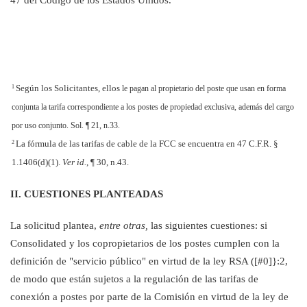
47 del Código de los Estados Unidos.
Según los Solicitantes, ellos
1
le pagan al propietario del poste que usan en forma
conjunta la tarifa correspondiente a los postes de propiedad exclusiva, además del cargo
por uso conjunto. Sol. ¶ 21, n.33.
La fórmula de las tarifas de cable de la FCC se encuentra en 47 C.F.R. §
2
1.1406(d)(1).
Ver id.
, ¶ 30, n.43.
II. CUESTIONES PLANTEADAS
La solicitud plantea,
entre otras,
las siguientes cuestiones: si
Consolidated y los co
propietarios de los postes cumplen con la
definición de "servicio público" en virtud de la ley RSA ([#0]}:2,
de modo que están sujetos a la regulación de las tarifas de
conexión a postes por parte de la Comisión en virtud de la ley de