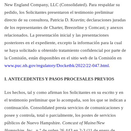
New England Company, LLC (Consolidated). Para respaldar su
pedido, los Solicitantes presentaron el testimonio preliminar
directo de su consultora, Patricia D. Kravtin; declaraciones juradas
de los representantes de Charter, Breezeline y Comcast; y anexos
relacionados. La presentación inicial y las presentaciones
posteriores en el expediente, excepto la información para la cual
se haya solicitado u obtenido tratamiento confidencial por parte de
la Comisión, están disponibles en
el sitio web de la Comisión en
www.puc.nh.gov/regulatory/Docketbk/2022/22-047.html
.
I. ANTECEDENTES Y PASOS PROCESALES PREVIOS
Los hechos, tal y como afirman los Solicitantes en su escrito y en
el testimonio preliminar que lo acompaña, son los que se indican a
continuación. Consolidated presta servicios de comunicaciones y
posee y controla, total o parcialmente, los postes de servicios
públicos de Nuevo Hampshire.
Comcast of Maine/New
Hampshire, Inc.,
n.° de orden 26,443 en 2-3 (11 de enero de