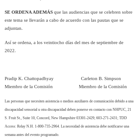
SE ORDENA ADEMÁS
que las audiencias que se celebren sobre
este tema se llevarán a cabo de acuerdo con las pautas que se
adjuntan.
Así se ordena, a los veintiocho días del mes de septiembre de
2022.
Pradip K. Chattopadhyay Carleton B. Simpson
Miembro de la Comisión Miembro de la Comisión
Las personas que necesiten asistencia o medios auxiliares de comunicación debido a una
discapacidad sensorial u otra discapacidad deben ponerse en contacto con NHPUC, 21
S. Fruit St., Suite 10, Concord, New Hampshire 03301-2429; 603-271-2431; TDD
Access: Relay N.H. 1-800-735-2964. La necesidad de asistencia debe notificarse una
semana antes del evento programado.