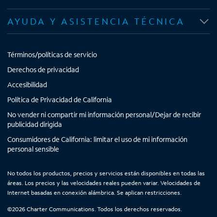
e
e
e
e
n
n
n
n
AYUDA Y ASISTENCIA TÉCNICA
u
u
u
u
n
n
n
n
a
a
a
a
Términos/políticas de servicio
p
p
p
p
e
e
e
e
Derechos de privacidad
s
s
s
s
Accesibilidad
t
t
t
t
Política de Privacidad de California
a
a
a
a
No vender ni compartir mi información personal/Dejar de recibir
ñ
ñ
ñ
ñ
publicidad dirigida
a
a
a
a
n
n
n
n
Consumidores de California: limitar el uso de mi información
personal sensible
u
u
u
u
e
e
e
e
v
v
v
v
No todos los productos, precios y servicios están disponibles en todas las
áreas. Los precios y las velocidades reales pueden variar. Velocidades de
a
a
a
a
Internet basadas en conexión alámbrica. Se aplican restricciones.
©
2026
Charter Communications. Todos los derechos reservados.