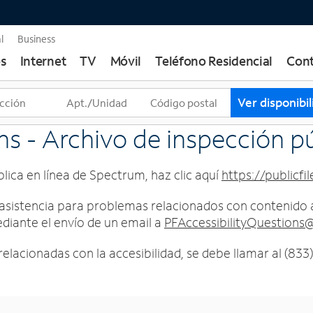
l
Business
s
Internet
TV
Móvil
Teléfono Residencial
Cont
T
Ver disponibi
r
e
 - Archivo de inspección pú
s
s
lica en línea de Spectrum, haz clic aquí
https://publicfil
u
g
asistencia para problemas relacionados con contenido ac
e
iante el envío de un email a
PFAccessibilityQuestions
r
e
lacionadas con la accesibilidad, se debe llamar al (833
n
c
i