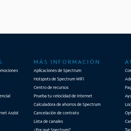
a
s
e
n
c
o
n
t
r
S
MÁS INFORMACIÓN
A
a
d
omociones
Aplicaciones de Spectrum
Co
a
Hotspots de Spectrum WiFi
Adm
s
Centro de recursos
Pag
e
encial
Prueba tu velocidad de Internet
Ay
n
Calculadora de ahorros de Spectrum
Loc
l
a
net Assist
Cancelación de contrato
Opt
l
Lista de canales
Cam
i
¿Por qué Spectrum?
Tar