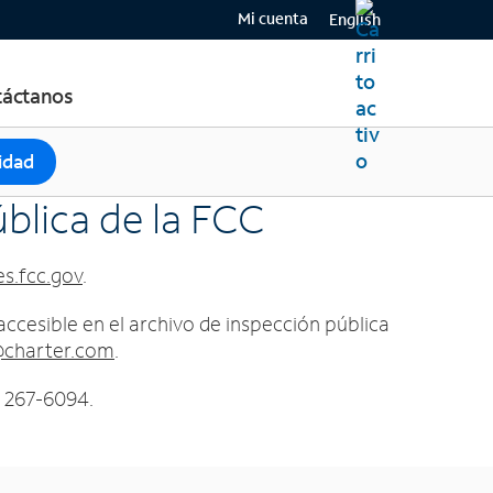
Mi cuenta
English
áctanos
lidad
blica de la FCC
es.fcc.gov
.
cesible en el archivo de inspección pública
@charter.com
.
) 267-6094.