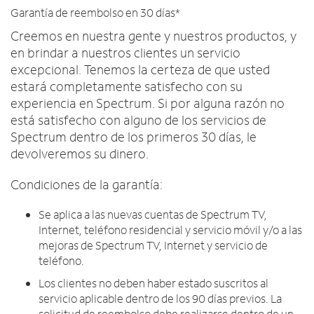
Intercambiar dispositivo
c
English
Garantía de reembolso en 30 días*
o
MÓVIL
Creemos en nuestra gente y nuestros productos, y
n
Contacta a Spectrum Mobile
t
en brindar a nuestros clientes un servicio
Ayuda para Mobile
r
excepcional. Tenemos la certeza de que usted
a
estará completamente satisfecho con su
d
Encuentra una tienda
experiencia en Spectrum. Si por alguna razón no
a
está satisfecho con alguno de los servicios de
s
Spectrum dentro de los primeros 30 días, le
e
devolveremos su dinero.
n
l
Condiciones de la garantía:
a
l
Se aplica a las nuevas cuentas de Spectrum TV,
i
Internet, teléfono residencial y servicio móvil y/o a las
s
mejoras de Spectrum TV, Internet y servicio de
t
teléfono.
a
Los clientes no deben haber estado suscritos al
servicio aplicable dentro de los 90 días previos. La
solicitud de reembolso debe realizarse dentro de un