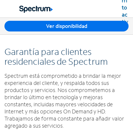
Residencial
Business
T
Ver disponibilidad
Paquetes
r
Ver paquetes
e
Internet
s
Mejores ofertas
Garantía para clientes
s
Spectrum Internet
Ofertas en tu área
TV
u
residenciales de Spectrum
Planes de Internet
g
TV por cable de Spectrum
Spectrum WiFi
e
Móvil
Spectrum está comprometido a brindar la mejor
Planes de TV
r
Velocidades disponibles
Spectrum Mobile
experiencia del cliente, y respalda todos sus
e
Streaming de Spectrum
Internet Gig
Teléfono Residencial
n
productos y servicios. Nos comprometemos a
Planes de datos móviles
Xumo Stream Box
c
brindar lo último en tecnología y mejoras
Spectrum Voice
Teléfonos móviles
Spectrum TV App
Contáctanos
i
constantes, incluidas mayores velocidades de
Tabletas
a
Deportes en vivo y películas premium
Internet y más opciones On Demand y HD.
INTERNET, TV Y TELÉFONO RESIDENCIAL
Mi cuenta
s
Smartwatches
Trabajamos de forma constante para añadir valor
Planes Latino TV
Contacta a Spectrum
e
Trae tu dispositivo
agregado a sus servicios.
Lista de canales
n
Ayuda de Spectrum