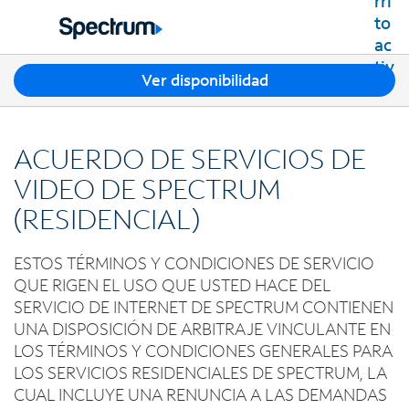
Residencial
Business
T
Ver disponibilidad
Paquetes
r
Ver paquetes
e
Internet
s
Mejores ofertas
ACUERDO DE SERVICIOS DE
s
Spectrum Internet
Ofertas en tu área
TV
u
VIDEO DE SPECTRUM
Planes de Internet
g
TV por cable de Spectrum
(RESIDENCIAL)
Spectrum WiFi
e
Móvil
Planes de TV
r
Velocidades disponibles
Spectrum Mobile
e
Streaming de Spectrum
ESTOS TÉRMINOS Y CONDICIONES DE SERVICIO
Internet Gig
Teléfono Residencial
n
Planes de datos móviles
QUE RIGEN EL USO QUE USTED HACE DEL
Xumo Stream Box
c
Spectrum Voice
Teléfonos móviles
SERVICIO DE INTERNET DE SPECTRUM CONTIENEN
Spectrum TV App
Contáctanos
i
UNA DISPOSICIÓN DE ARBITRAJE VINCULANTE EN
Tabletas
a
Deportes en vivo y películas premium
INTERNET, TV Y TELÉFONO RESIDENCIAL
LOS TÉRMINOS Y CONDICIONES GENERALES PARA
Mi cuenta
s
Smartwatches
Planes Latino TV
Contacta a Spectrum
LOS SERVICIOS RESIDENCIALES DE SPECTRUM, LA
e
Trae tu dispositivo
Lista de canales
CUAL INCLUYE UNA RENUNCIA A LAS DEMANDAS
n
Ayuda de Spectrum