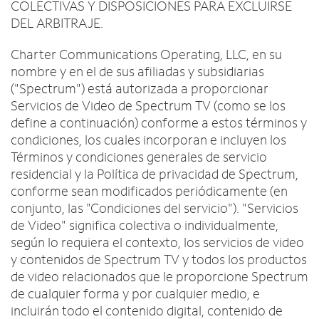
Intercambiar dispositivo
c
COLECTIVAS Y DISPOSICIONES PARA EXCLUIRSE
English
o
DEL ARBITRAJE.
MÓVIL
n
Contacta a Spectrum Mobile
t
Charter Communications Operating, LLC, en su
Ayuda para Mobile
r
nombre y en el de sus afiliadas y subsidiarias
a
("Spectrum") está autorizada a proporcionar
d
Encuentra una tienda
Servicios de Video de Spectrum TV (como se los
a
define a continuación) conforme a estos términos y
s
condiciones, los cuales incorporan e incluyen los
e
Términos y condiciones generales de servicio
n
residencial y la Política de privacidad de Spectrum,
l
conforme sean modificados periódicamente (en
a
conjunto, las "Condiciones del servicio"). "Servicios
l
i
de Video" significa colectiva o individualmente,
s
según lo requiera el contexto, los servicios de video
t
y contenidos de Spectrum TV y todos los productos
a
de video relacionados que le proporcione Spectrum
de cualquier forma y por cualquier medio, e
incluirán todo el contenido digital, contenido de