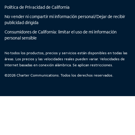
t
t
t
t
Política de Privacidad de California
a
a
a
a
No vender ni compartir mi información personal/Dejar de recibir
ñ
ñ
ñ
ñ
publicidad dirigida
a
a
a
a
n
n
n
n
Consumidores de California: limitar el uso de mi información
personal sensible
u
u
u
u
e
e
e
e
v
v
v
v
No todos los productos, precios y servicios están disponibles en todas las
áreas. Los precios y las velocidades reales pueden variar. Velocidades de
a
a
a
a
Internet basadas en conexión alámbrica. Se aplican restricciones.
©
2026
Charter Communications. Todos los derechos reservados.