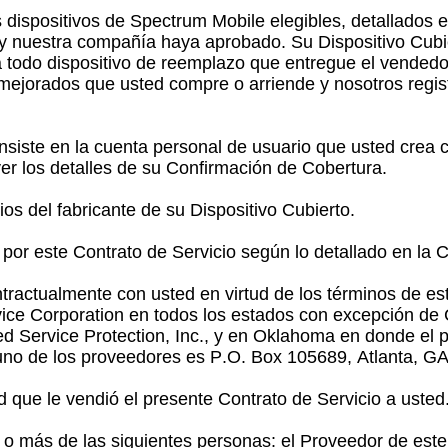
s
 dispositivos de Spectrum Mobile elegibles, detallados 
t
o y nuestra compañía haya aprobado. Su Dispositivo Cub
a
a todo dispositivo de reemplazo que entregue el vendedor 
s mejorados que usted compre o arriende y nosotros reg
siste en la cuenta personal de usuario que usted crea 
ver los detalles de su Confirmación de Cobertura.
os del fabricante de su Dispositivo Cubierto.
por este Contrato de Servicio según lo detallado en la 
ntractualmente con usted en virtud de los términos de es
ice Corporation en todos los estados con excepción de 
ed Service Protection, Inc., y en Oklahoma en donde el 
 uno de los proveedores es P.O. Box 105689, Atlanta, 
 que le vendió el presente Contrato de Servicio a usted
o más de las siguientes personas: el Proveedor de este 