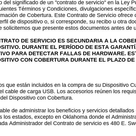
a
del significado de un "contrato de servicio" en la Ley P
s
guientes Términos y Condiciones, divulgaciones específica
e
irmación de Cobertura. Este Contrato de Servicio ofrece c
fil de dispositivo o, si corresponde, su recibo u otra do
n
le solicitemos que presente estos documentos antes de u
c
o
TRATO DE SERVICIO ES SECUNDARIA A LA COBE
n
SITIVO. DURANTE EL PERÍODO DE ESTA GARANT
t
TIVO PARA DETECTAR FALLAS DE HARDWARE. ES
r
POSITIVO CON COBERTURA DURANTE EL PLAZO D
a
d
a
os que están incluidos en la compra de su Dispositivo Cub
s
y el cable de carga USB. Los accesorios reúnen los requi
e
 del Dispositivo con Cobertura.
n
l
able de administrar los beneficios y servicios detallados
a
os los estados, excepto en Oklahoma donde el Administra
 cada Administrador del Contrato de servicio es 480 E. 
l
i