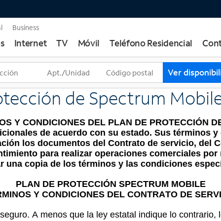
l
Business
s
Internet
TV
Móvil
Teléfono Residencial
Cont
T
Ver disponibi
r
e
otección de Spectrum Mobil
s
s
OS Y CONDICIONES DEL PLAN DE PROTECCIÓN D
u
cionales de acuerdo con su estado. Sus términos y 
g
ación los documentos del Contrato de servicio, del C
e
timiento para realizar operaciones comerciales por 
r
ar una copia de los términos y las condiciones especí
e
PLAN DE PROTECCIÓN SPECTRUM MOBILE
n
RMINOS Y CONDICIONES DEL CONTRATO DE SERVI
c
i
 seguro. A menos que la ley estatal indique lo contrario,