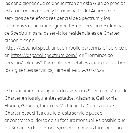
Intercambiar dispositivo
c
las condiciones que se encuentran en esta Guía de precios
English
o
están incorporados en y forman parte del Acuerdo de
MÓVIL
n
servicios de teléfono residencial de Spectrum y los
Contacta a Spectrum Mobile
t
Términos y condiciones generales del servicio residencial
Ayuda para Mobile
r
de Spectrum para los servicios residenciales de Charter
a
disponibles en
d
Encuentra una tienda
a
https://espanol.spectrum.com/policies/terms-of-service
o
s
en
https://espanol.spectrum.com/
, en "Términos de
e
servicio/políticas". Para obtener detalles adicionales sobre
n
los siguientes servicios, llame al 1-855-707-7328.
l
a
l
Este documento se aplica a los servicios Spectrum Voice de
i
Charter en los siguientes estados: Alabama, California,
s
Florida, Georgia, Indiana y Michigan. La Compañía de
t
Charter específica que le presta servicio puede
a
encontrarse al dorso de su factura mensual. Es posible que
los Servicios de Teléfono y/o determinadas funciones no