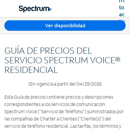
Residencial
Business
T
Ver disponibilidad
Paquetes
r
Ver paquetes
e
Internet
s
Mejores ofertas
GUÍA DE PRECIOS DEL
s
Spectrum Internet
Ofertas en tu área
TV
u
SERVICIO SPECTRUM VOICE®
Planes de Internet
g
TV por cable de Spectrum
RESIDENCIAL
Spectrum WiFi
e
Móvil
Planes de TV
r
Velocidades disponibles
Spectrum Mobile
e
Streaming de Spectrum
(En vigencia a partir del 04/29/2026
Internet Gig
Teléfono Residencial
n
Planes de datos móviles
Xumo Stream Box
c
Spectrum Voice
Esta Guía de precios contiene precios y descripciones
Teléfonos móviles
Spectrum TV App
Contáctanos
i
correspondientes a los servicios de comunicación
Tabletas
a
Deportes en vivo y películas premium
INTERNET, TV Y TELÉFONO RESIDENCIAL
Spectrum Voice ("Servicio de Teléfono") suministrados por
Mi cuenta
s
Smartwatches
Planes Latino TV
Contacta a Spectrum
las compañías de Charter a Clientes ("Cliente(s)") del
e
Trae tu dispositivo
Lista de canales
n
Ayuda de Spectrum
servicio de teléfono residencial. Las tarifas, los términos y