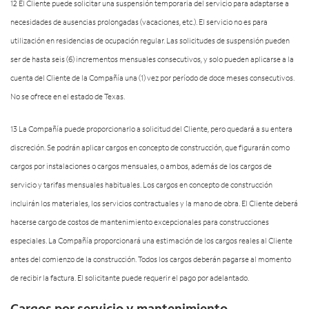
12 El Cliente puede solicitar una suspensión temporaria del servicio para adaptarse a
necesidades de ausencias prolongadas (vacaciones, etc.). El servicio no es para
utilización en residencias de ocupación regular. Las solicitudes de suspensión pueden
ser de hasta seis (6) incrementos mensuales consecutivos, y solo pueden aplicarse a la
cuenta del Cliente de la Compañía una (1) vez por período de doce meses consecutivos.
No se ofrece en el estado de Texas.
13 La Compañía puede proporcionarlo a solicitud del Cliente, pero quedará a su entera
discreción. Se podrán aplicar cargos en concepto de construcción, que figurarán como
cargos por instalaciones o cargos mensuales, o ambos, además de los cargos de
servicio y tarifas mensuales habituales. Los cargos en concepto de construcción
incluirán los materiales, los servicios contractuales y la mano de obra. El Cliente deberá
hacerse cargo de costos de mantenimiento excepcionales para construcciones
especiales. La Compañía proporcionará una estimación de los cargos reales al Cliente
antes del comienzo de la construcción. Todos los cargos deberán pagarse al momento
de recibir la factura. El solicitante puede requerir el pago por adelantado.
Cargos por servicio y mantenimiento