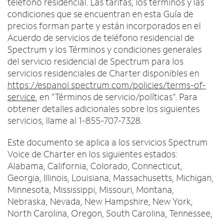
Intercambiar dispositivo
teléfono residencial. Las tarifas, los términos y las
c
English
condiciones que se encuentran en esta Guía de
o
MÓVIL
n
precios forman parte y están incorporados en el
Contacta a Spectrum Mobile
t
Acuerdo de servicios de teléfono residencial de
Ayuda para Mobile
r
Spectrum y los Términos y condiciones generales
a
del servicio residencial de Spectrum para los
d
Encuentra una tienda
servicios residenciales de Charter disponibles en
a
https://espanol.spectrum.com/policies/terms-of-
s
service
, en "Términos de servicio/políticas". Para
e
obtener detalles adicionales sobre los siguientes
n
servicios, llame al 1-855-707-7328.
l
a
Este documento se aplica a los servicios Spectrum
l
Voice de Charter en los siguientes estados:
i
Alabama, California, Colorado, Connecticut,
s
t
Georgia, Illinois, Louisiana, Massachusetts, Michigan,
a
Minnesota, Mississippi, Missouri, Montana,
Nebraska, Nevada, New Hampshire, New York,
North Carolina, Oregon, South Carolina, Tennessee,