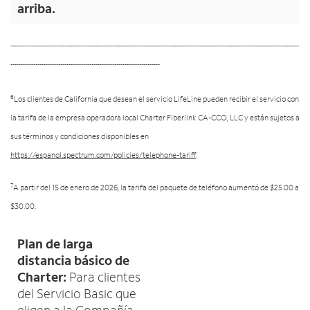
arriba.
-------------------------------------------------------------------------------------------------------------------------------------------
------------------------------------------------------------------------
6
Los clientes de California que desean el servicio LifeLine pueden recibir el servicio con
la tarifa de la empresa operadora local Charter Fiberlink CA-CCO, LLC y están sujetos a
sus términos y condiciones disponibles en
https://espanol.spectrum.com/policies/telephone-tariff
.
7
A partir del 15 de enero de 2026, la tarifa del paquete de teléfono aumentó de $25.00 a
$30.00.
Plan de larga
distancia básico de
Charter:
Para clientes
del Servicio Basic que