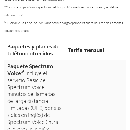
4
Consulte
https://www.spectrum.net/support/voice/spectrum-voice-tty-and-trs-
information/
5
El Servicio Basic no incluye llamadas sin cargo opcionales fuera del área de llamadas
locales designada.
Paquetes y planes de
Tarifa mensual
teléfono ofrecidos
Paquete Spectrum
6
Voice
:
incluye el
servicio Basic de
Spectrum Voice,
minutos de llamadas
de larga distancia
ilimitadas (ULD, por sus
siglas en inglés) de
Spectrum Voice (intra
e interestatales) y