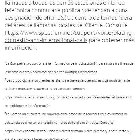
llamadas a todas las demás estaciones en la red
telefónica conmutada pública que tengan alguna
designación de oficina(s) de centro de tarifas fuera
del área de llamadas locales del Cliente. Consulte
https://www.spectrum.net/support/voice/placing-
domestic-and-international-calls
para obtener más
información.
1
La Compañía proporcionará la información de la ubicación 911 para todas las líneas de
la misma cuenta y no es compatible con múltiples direcciones.
2
Les proporciona a los clientes asistencia a través de operadoras o de un sistema de
teléfono interactivo automatizado. Consulte también
https://www.spectrum.net/support/voice/placing-domestic-and-international-calls/
para obtener más información.
3
La Compañía publicará los números de teléfono de los clientes en proveedores de
asistencia de directorio, excepto números de teléfono privados. Consulte
https://www.spectrum.net/support/voice/spectrum-voice-directory-and-directory-
assistance/
para obtener más información.