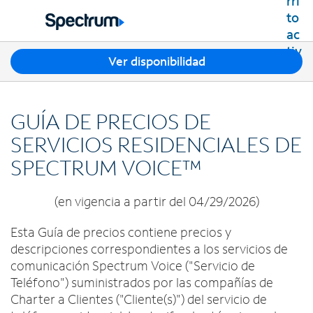
Residencial
Business
T
Ver disponibilidad
Paquetes
r
Ver paquetes
e
Internet
s
Mejores ofertas
GUÍA DE PRECIOS DE
s
Spectrum Internet
Ofertas en tu área
TV
u
SERVICIOS RESIDENCIALES DE
Planes de Internet
g
TV por cable de Spectrum
SPECTRUM VOICE™
Spectrum WiFi
e
Móvil
Planes de TV
r
Velocidades disponibles
Spectrum Mobile
e
Streaming de Spectrum
(en vigencia a partir del 04/29/2026)
Internet Gig
Teléfono Residencial
n
Planes de datos móviles
Xumo Stream Box
c
Spectrum Voice
Esta Guía de precios contiene precios y
Teléfonos móviles
Spectrum TV App
Contáctanos
i
descripciones correspondientes a los servicios de
Tabletas
a
Deportes en vivo y películas premium
comunicación Spectrum Voice ("Servicio de
INTERNET, TV Y TELÉFONO RESIDENCIAL
Mi cuenta
s
Smartwatches
Planes Latino TV
Teléfono") suministrados por las compañías de
Contacta a Spectrum
e
Trae tu dispositivo
Charter a Clientes ("Cliente(s)") del servicio de
Lista de canales
n
Ayuda de Spectrum