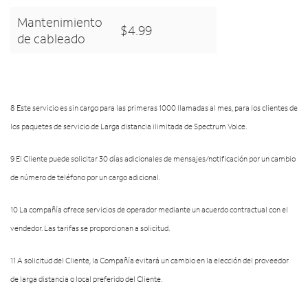
Mantenimiento
$4.99
de cableado
8 Este servicio es sin cargo para las primeras 1000 llamadas al mes, para los clientes de
los paquetes de servicio de Larga distancia ilimitada de Spectrum Voice.
9 El Cliente puede solicitar 30 días adicionales de mensajes/notificación por un cambio
de número de teléfono por un cargo adicional.
10 La compañía ofrece servicios de operador mediante un acuerdo contractual con el
vendedor. Las tarifas se proporcionan a solicitud.
11 A solicitud del Cliente, la Compañía evitará un cambio en la elección del proveedor
de larga distancia o local preferido del Cliente.