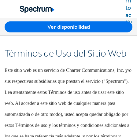
Residencial
Business
T
Ver disponibilidad
Paquetes
r
Ver paquetes
e
Internet
s
Mejores ofertas
Términos de Uso del Sitio Web
s
Spectrum Internet
Ofertas en tu área
TV
u
Planes de Internet
g
TV por cable de Spectrum
Este sitio web es un servicio de Charter Communications, Inc. y/o
Spectrum WiFi
e
Móvil
Planes de TV
r
Velocidades disponibles
sus respectivas subsidiarias que prestan el servicio ("Spectrum").
Spectrum Mobile
e
Streaming de Spectrum
Internet Gig
Teléfono Residencial
n
Lea atentamente estos Términos de uso antes de usar este sitio
Planes de datos móviles
Xumo Stream Box
c
Spectrum Voice
Teléfonos móviles
web. Al acceder a este sitio web de cualquier manera (sea
Spectrum TV App
Contáctanos
i
Tabletas
a
Deportes en vivo y películas premium
automatizada o de otro modo), usted acepta quedar obligado por
INTERNET, TV Y TELÉFONO RESIDENCIAL
Mi cuenta
s
Smartwatches
Planes Latino TV
Contacta a Spectrum
e
estos Términos de uso y los términos y condiciones adicionales a
Trae tu dispositivo
Lista de canales
n
Ayuda de Spectrum
los que se haga referencia más adelante, y por los términos y