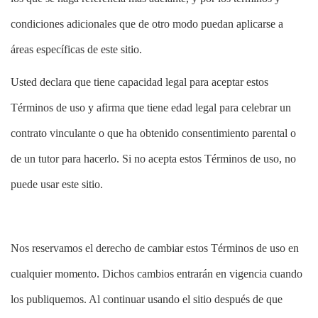
Intercambiar dispositivo
c
English
o
condiciones adicionales que de otro modo puedan aplicarse a
MÓVIL
n
Contacta a Spectrum Mobile
áreas específicas de este sitio.
t
Ayuda para Mobile
r
a
Usted declara que tiene capacidad legal para aceptar estos
d
Encuentra una tienda
Términos de uso y afirma que tiene edad legal para celebrar un
a
s
contrato vinculante o que ha obtenido consentimiento parental o
e
de un tutor para hacerlo. Si no acepta estos Términos de uso, no
n
l
puede usar este sitio.
a
l
i
s
Nos reservamos el derecho de cambiar estos Términos de uso en
t
a
cualquier momento. Dichos cambios entrarán en vigencia cuando
los publiquemos. Al continuar usando el sitio después de que